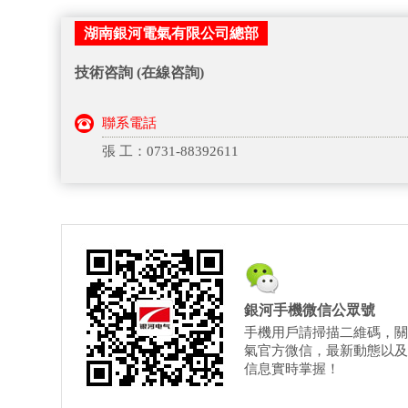
湖南銀河電氣有限公司總部
技術咨詢 (在線咨詢)
聯系電話
張 工：0731-88392611
銀河手機微信公眾號
手機用戶請掃描二維碼，關
氣官方微信，最新動態以及
信息實時掌握！