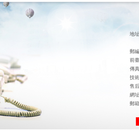
地
郵編
前臺：
傳真：
技術支
售后服
網
郵