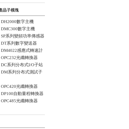
 產品子模塊
○
DH2000數字主機
○
DMC300數字主機
○
SP系列變頻功率傳感器
○
DT系列數字變送器
○
DM4022感應式轉速計
○
OPC232光纖轉換器
○
DC系列分布式I/O子站
○
DM系列分布式測試子
○
OPC420光纖轉換器
○
DP100自動量程轉換器
○
OPC485光纖轉換器