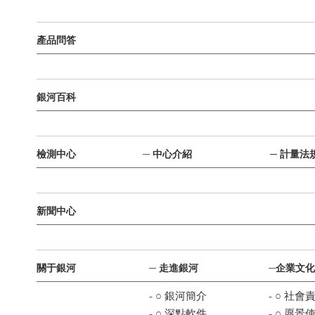
產品問答
銀河百科
檢測中心
─
中心介紹
─
計量法
新聞中心
關于銀河
─
走進銀河
─
企業文化
- ○
銀河簡介
- ○
社會
- ○
深點軟件
- ○
愿景