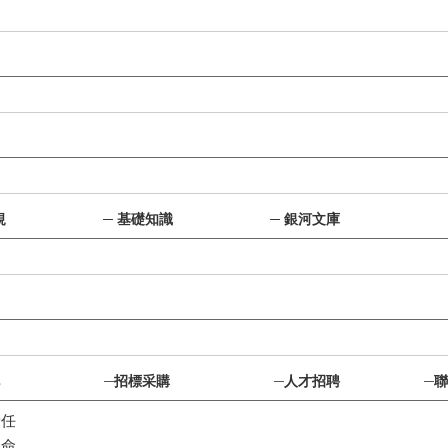
規
─
基礎知識
─
銀河文庫
─
招標采購
─
人才招聘
─
聯
責任
使命