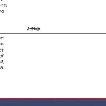
價值觀
刊物
─
友情鏈接
選型
資料
激活
更新
下載
服務