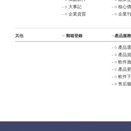
- ○
大事記
- ○
核心
- ○
企業資質
- ○
企業
其他
─
郵箱登錄
─
產品服務
- ○
產品
- ○
產品
- ○
軟件
- ○
產品
- ○
軟件
- ○
售后