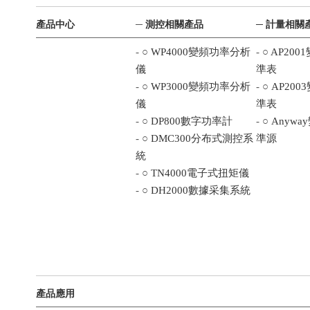
產品中心
─
測控相關產品
─ 計量相關
- ○
WP4000變頻功率分析
- ○
AP20
儀
準表
- ○
WP3000變頻功率分析
- ○
AP20
儀
準表
- ○
DP800數字功率計
- ○
Anyw
- ○
DMC300分布式測控系
準源
統
- ○
TN4000電子式扭矩儀
- ○
DH2000數據采集系統
產品應用