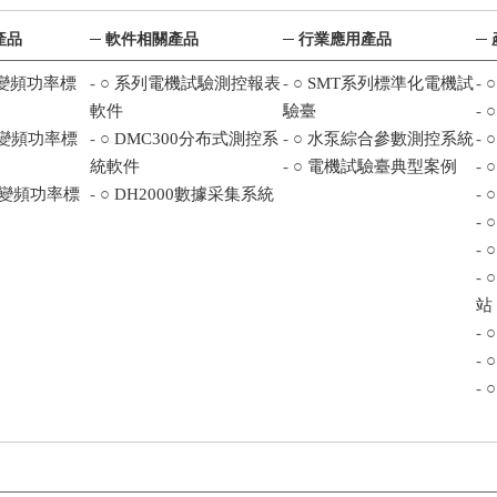
產品
─ 軟件相關產品
─ 行業應用產品
─
01變頻功率標
- ○
系列電機試驗測控報表
- ○
SMT系列標準化電機試
- 
軟件
驗臺
- 
03變頻功率標
- ○
DMC300分布式測控系
- ○
水泵綜合參數測控系統
- 
統軟件
- ○
電機試驗臺典型案例
- 
ay變頻功率標
- ○
DH2000數據采集系統
- 
- 
- 
- 
站
- 
- 
- 