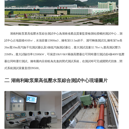
湖南利歐泵業高低壓水泵綜合測試中心為湖南省產品質量監督檢測站授權的測試中心，測
試中心占地面積4169㎡，水池容量13900m3，擁有深13.5m的干、濕可轉換測試坑;擁有深7m長
26m寬10m高汽蝕干坑測試臺以及5個低汽蝕測試臺位，最大測試流量32.78㎡/s,最高測試壓力
25MPa，最大試驗功率12500kW，可保證10kV/6kV兩個高壓臺位可同時運行測試或4個400V低壓
臺位同時運行測試。擁有國內目前較為先進的閉式測試系統，在測試時可完成開閉式切換，閉
式系統測試當量直徑DN500。
二
湖南利歐泵業高低壓水泵綜合測試中心現場圖片