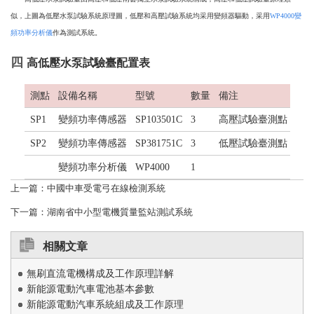
似，上圖為低壓水泵試驗系統原理圖，低壓和高壓試驗系統均采用變頻器驅動，采用
WP4000變
頻功率分析儀
作為測試系統。
四
高低壓水泵試驗臺配置表
測點
設備名稱
型號
數量
備注
SP1
變頻功率傳感器
SP103501C
3
高壓試驗臺測點
SP2
變頻功率傳感器
SP381751C
3
低壓試驗臺測點
變頻功率分析儀
WP4000
1
上一篇：
中國中車受電弓在線檢測系統
下一篇：
湖南省中小型電機質量監站測試系統
相關文章
無刷直流電機構成及工作原理詳解
新能源電動汽車電池基本參數
新能源電動汽車系統組成及工作原理