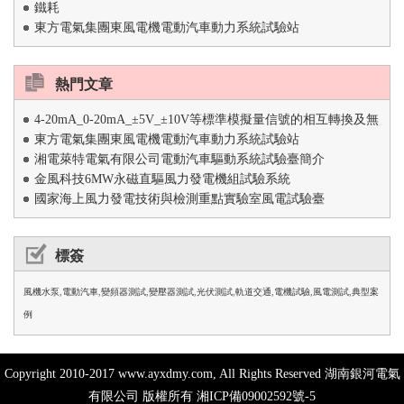
鐵耗
東方電氣集團東風電機電動汽車動力系統試驗站
熱門文章
4-20mA_0-20mA_±5V_±10V等標準模擬量信號的相互轉換及無
東方電氣集團東風電機電動汽車動力系統試驗站
擾傳輸
湘電萊特電氣有限公司電動汽車驅動系統試驗臺簡介
金風科技6MW永磁直驅風力發電機組試驗系統
國家海上風力發電技術與檢測重點實驗室風電試驗臺
標簽
風機水泵
,
電動汽車
,
變頻器測試
,
變壓器測試
,
光伏測試
,
軌道交通
,
電機試驗
,
風電測試
,
典型案
例
Copyright 2010-2017 www.ayxdmy.com, All Rights Reserved 湖南銀河電氣
有限公司 版權所有
湘ICP備09002592號-5