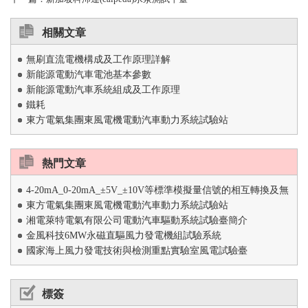
相關文章
無刷直流電機構成及工作原理詳解
新能源電動汽車電池基本參數
新能源電動汽車系統組成及工作原理
鐵耗
東方電氣集團東風電機電動汽車動力系統試驗站
熱門文章
4-20mA_0-20mA_±5V_±10V等標準模擬量信號的相互轉換及無
東方電氣集團東風電機電動汽車動力系統試驗站
擾傳輸
湘電萊特電氣有限公司電動汽車驅動系統試驗臺簡介
金風科技6MW永磁直驅風力發電機組試驗系統
國家海上風力發電技術與檢測重點實驗室風電試驗臺
標簽