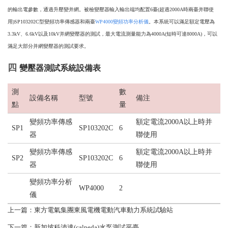
的輸出電參數，通過升壓變并網。
被檢變壓器輸入輸出端均配置6臺(超過2000A時兩臺并聯使
用)SP103202C型變頻功率傳感器和兩臺
WP4000變頻功率分析儀
。
本系統可以滿足額定電壓為
3.3kV、6.6kV以及10kV并網變壓器的測試，最大電流測量能力為4000A(短時可達8000A)，可以
滿足大部分并網變壓器的測試要求。
四
變壓器測試系統設備表
測
數
設備名稱
型號
備注
點
量
變頻功率傳感
額定電流2000A以上時并
SP1
SP103202C
6
器
聯使用
變頻功率傳感
額定電流2000A以上時并
SP2
SP103202C
6
器
聯使用
變頻功率分析
WP4000
2
儀
上一篇：
東方電氣集團東風電機電動汽車動力系統試驗站
下一篇：
新加坡科沛達(calpeda)水泵測試平臺