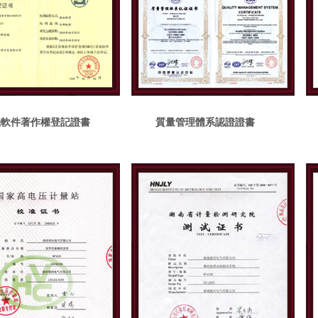
機軟件著作權登記證書 質量管理體系認證證書 