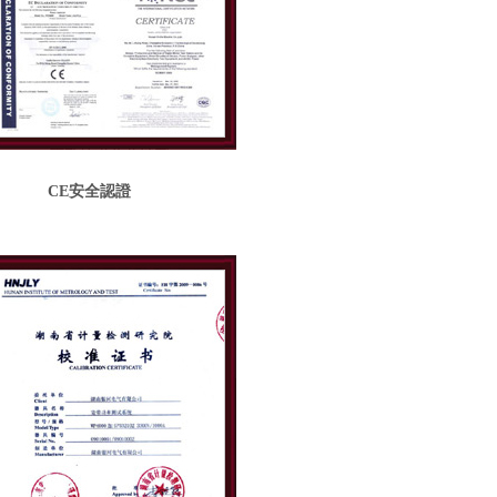
CE安全認證