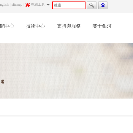
nglish
|
sitemap
|
在線工具
聞中心
技術中心
支持與服務
關于銀河