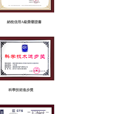
納稅信用A級榮譽證書
業
科學技術進步獎