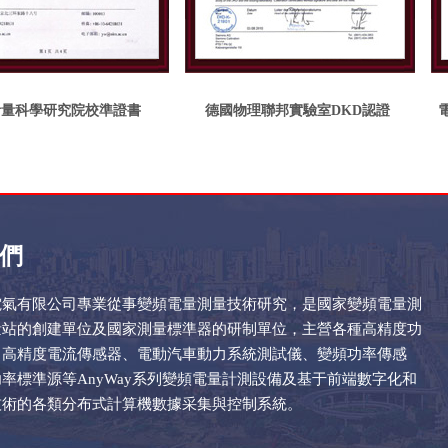
量科學研究院校準證書 德國物理聯邦實驗室DKD認證 電力
們
電氣有限公司專業從事變頻電量測量技術研究，是國家變頻電量測
量站的創建單位及國家測量標準器的研制單位，主營各種高精度功
、高精度電流傳感器、電動汽車動力系統測試儀、變頻功率傳感
率標準源等AnyWay系列變頻電量計測設備及基于前端數字化和
技術的各類分布式計算機數據采集與控制系統。