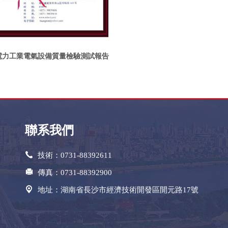
工業電氣設備質量檢驗測試報告
聯系我們
技術：0731-88392611
傳真：0731-88392900
地址：湖南省長沙市經濟技術開發區開元路17號