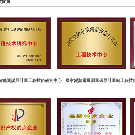
業資質
量智能測試與計量工程技術研究中心 國家變頻電量測量儀器計