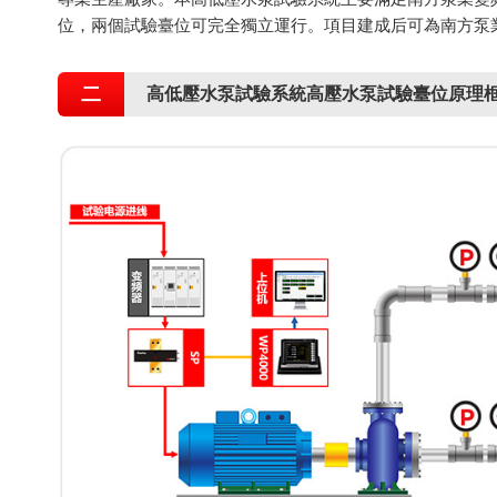
位，兩個試驗臺位可完全獨立運行。項目建成后可為南方泵
二
高低壓水泵試驗系統高壓水泵試驗臺位原理