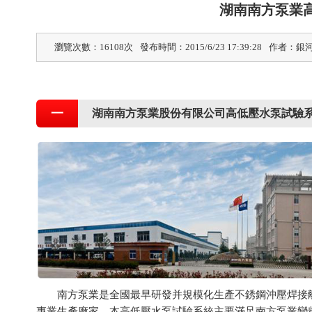
湖南南方泵業
瀏覽次數：16108次
發布時間：2015/6/23 17:39:28
作者：銀
一
湖南南方泵業股份有限公司高低壓水泵試驗
南方泵業是全國最早研發并規模化生產不銹鋼沖壓焊接離
專業生產廠家。本高低壓水泵試驗系統主要滿足南方泵業變