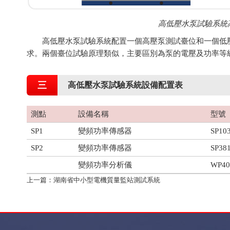
高低壓水泵試驗系統
高低壓水泵試驗系統配置一個高壓泵測試臺位和一個低壓
求。兩個臺位試驗原理類似，主要區別為泵的電壓及功率等
三
高低壓水泵試驗系統設備配置表
測點
設備名稱
型號
SP1
變頻功率傳感器
SP10
SP2
變頻功率傳感器
SP38
變頻功率分析儀
WP40
上一篇：
湖南省中小型電機質量監站測試系統