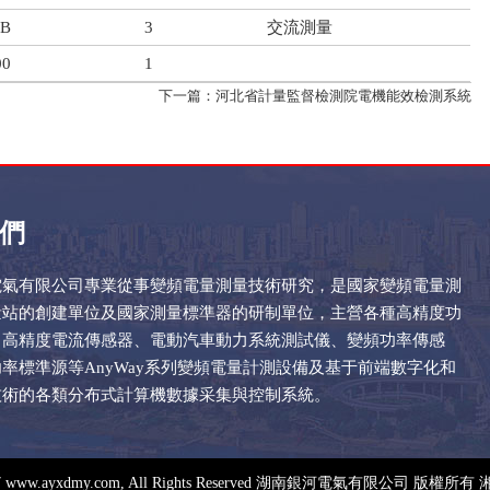
3B
3
交流測量
00
1
下一篇：
河北省計量監督檢測院電機能效檢測系統
們
電氣有限公司專業從事變頻電量測量技術研究，是國家變頻電量測
量站的創建單位及國家測量標準器的研制單位，主營各種高精度功
、高精度電流傳感器、電動汽車動力系統測試儀、變頻功率傳感
率標準源等AnyWay系列變頻電量計測設備及基于前端數字化和
技術的各類分布式計算機數據采集與控制系統。
2017 www.ayxdmy.com, All Rights Reserved 湖南銀河電氣有限公司 版權所有
湘