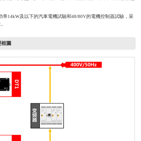
4kW及以下的汽車電機試驗和48/80V的電機控制器試驗，采
量。
理框圖