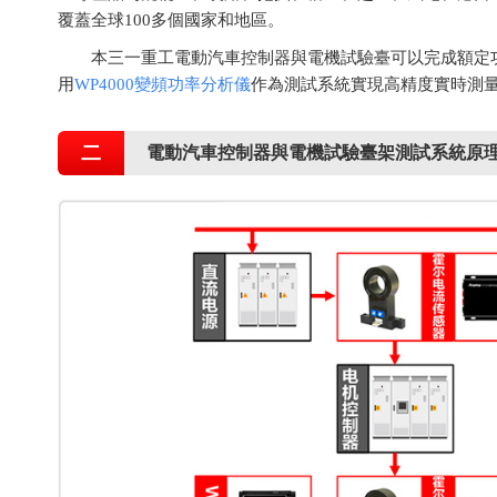
覆蓋全球100多個國家和地區。
本三一重工電動汽車控制器與電機試驗臺可以完成額定功率1
用
WP4000變頻功率分析儀
作為測試系統實現高精度實時測
二
電動汽車控制器與電機試驗臺架測試系統原