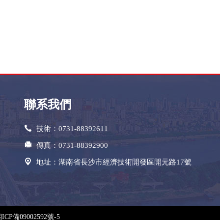
聯系我們
技術：0731-88392611
傳真：0731-88392900
地址：湖南省長沙市經濟技術開發區開元路17號
ICP備09002592號-5