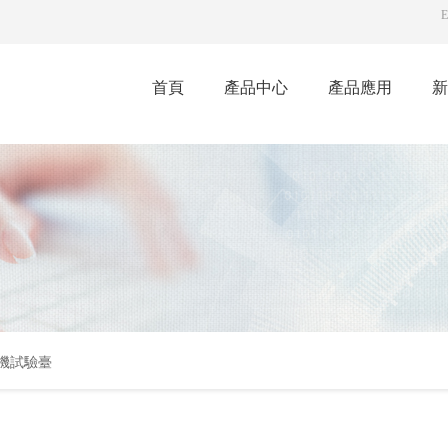
E
首頁
產品中心
產品應用
新
機試驗臺