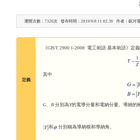
瀏覽次數：7326次
發布時間：2019/9/8 11:02:38
作者：銀河
《GB/T 2900.1-2008 電工術語 基本
其中
定義
G
、
B
分別為
Y
的電導分量和電納分量。導納的
和
分別稱為導納模和導納角。