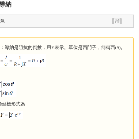
導納
電氣
術語》定義：導納是阻抗的倒數，用Y表示。單位是西門子，簡稱西(S)。
極坐標形式為