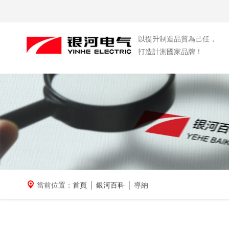
以提升制造品質為己任，
打造計測國家品牌！
當前位置：
首頁
│
銀河百科
│ 導納